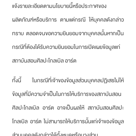
แจ้งรายละเอียดตามนโยบายนี้หรือประกาศของ
ผลิตภัณฑ์หรือบริการ ตามแต่กรณี ให้บุคคลดังกล่าว
ทราบ ตลอดจนขอความยินยอมจากบุคคลนั้นหากเป็น
กรณีที่ต้องได้รับความยินยอมในการเปิดเผยข้อมูลแก่
สถาบันสอนศิลปะโกลเบิล อาร์ต
ทั้งนี้ ในกรณีที่เจ้าของข้อมูลส่วนบุคคลปฏิเสธไม่ให้
ข้อมูลที่มีความจำเป็นในการให้บริการของสถาบันสอน
ศิลปะโกลเบิล อาร์ต อาจเป็นผลให้ สถาบันสอนศิลปะ
โกลเบิล อาร์ต ไม่สามารถให้บริการนั้นแก่เจ้าของข้อมูล
ส่วนบุคคลดังกล่าวได้ทั้งหมดหรือบางส่วน