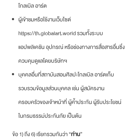
โกลเบิล อาร์ต
ผู้เข้าชมหรือใช้งานเว็บไซต์
https://th.globalart.world รวมทั้งระบบ
แอปพลิเคชัน อุปกรณ์ หรือช่องทางการสื่อสารอื่นซึ่ง
ควบคุมดูแลโดยบริษัทฯ
บุคคลอื่นที่สถาบันสอนศิลปะโกลเบิล อาร์ตเก็บ
รวบรวมข้อมูลส่วนบุคคล เช่น ผู้สมัครงาน
ครอบครัวของเจ้าหน้าที่ ผู้ค้ำประกัน ผู้รับประโยชน์
ในกรมธรรม์ประกันภัย เป็นต้น
ข้อ 1) ถึง 6) เรียกรวมกันว่า “
ท่าน
”