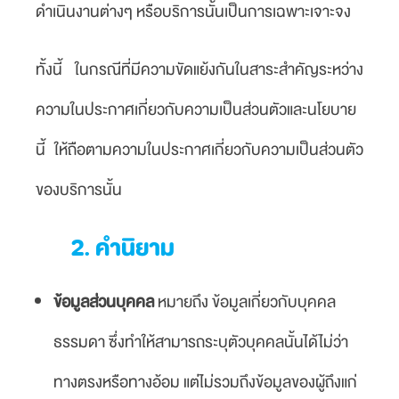
ดำเนินงานต่างๆ หรือบริการนั้นเป็นการเฉพาะเจาะจง
ทั้งนี้ ในกรณีที่มีความขัดแย้งกันในสาระสำคัญระหว่าง
ความในประกาศเกี่ยวกับความเป็นส่วนตัวและนโยบาย
นี้ ให้ถือตามความในประกาศเกี่ยวกับความเป็นส่วนตัว
ของบริการนั้น
2. คำนิยาม
ข้อมูลส่วนบุคคล
หมายถึง ข้อมูลเกี่ยวกับบุคคล
ธรรมดา ซึ่งทำให้สามารถระบุตัวบุคคลนั้นได้ไม่ว่า
ทางตรงหรือทางอ้อม แต่ไม่รวมถึงข้อมูลของผู้ถึงแก่