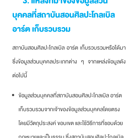
3. แหล่งที่มาของข้อมูลส่วน
บุคคลที่สถาบันสอนศิลปะโกลเบิล
อาร์ต เก็บรวบรวม
สถาบันสอนศิลปะโกลเบิล อาร์ต เก็บรวบรวมหรือได้มา
ซึ่งข้อมูลส่วนบุคคลประเภทต่าง ๆ จากแหล่งข้อมูลดัง
ต่อไปนี้
ข้อมูลส่วนบุคคลที่สถาบันสอนศิลปะโกลเบิล อาร์ต
เก็บรวบรวมจากเจ้าของข้อมูลส่วนบุคคลโดยตรง
โดยมีวัตถุประสงค์ ขอบเขต และใช้วิธีการที่ชอบด้วย
กฎหมายและเป็นธรรม ซึ่งสถาบันสอนศิลปะโกลเบิล