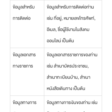
ข้อมูลสำหรับ
ข้อมูลสำหรับการติดต่อท่าน
การติดต่อ
เช่น ที่อยู่, หมายเลขโทรศัพท์,
อีเมล, ชื่อผู้ใช้งานในสังคม
ออนไลน์ เป็นต้น
ข้อมูลเอกสาร
ข้อมูลเอกสารราชการของท่าน
ทางราชการ
เช่น สำเนาบัตรประชาชน,
สำเนาทะเบียนบ้าน, สำเนา
หนังสือเดินทาง เป็นต้น
ข้อมูลทางการ
ข้อมูลทางการเงินของท่าน เช่น