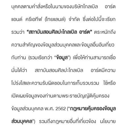
บุคคลตามคำสั่งหรือในนามของบริษัทโกลเบิล อาร์ต
แอนด์ ครีเอทีฟ (ไทยแลนด์) จำกัด ซึ่งต่อไปนี้จะเรียก
รวมว่า
“
สถาบันสอนศิลปะโกลเบิล อาร์ต
”
ตระหนักถึง
ความสำคัญของข้อมูลส่วนบุคคลและข้อมูลอื่นอันเกี่ยว
กับท่าน (รวมเรียกว่า “
ข้อมูล
”) เพื่อให้ท่านสามารถเชื่อ
มั่นได้ว่า สถาบันสอนศิลปะโกลเบิล อาร์ตมีความ
โปร่งใสและความรับผิดชอบในการเก็บรวบรวม ใช้หรือ
เปิดเผยข้อมูลของท่านตามพระราชบัญญัติคุ้มครอง
ข้อมูลส่วนบุคคล พ.ศ. 2562 (“
กฎหมายคุ้มครองข้อมูล
ส่วนบุคคล
”) รวมถึงกฎหมายอื่นที่เกี่ยวข้อง นโยบาย