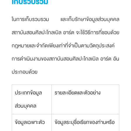
เก็บรวบรวม
ในการเก็บรวบรวม และเก็บรักษาข้อมูลส่วนบุคคล
สถาบันสอนศิลปะโกลเบิล อาร์ต จะใช้วิธีการที่ชอบด้วย
กฎหมายและจำกัดเพียงเท่าที่จำเป็นตามวัตถุประสงค์
การดำเนินงานของสถาบันสอนศิลปะโกลเบิล อาร์ต อัน
ประกอบด้วย
ประเภทข้อมูล
รายละเอียดและตัวอย่าง
ส่วนบุคคล
ข้อมูลเฉพาะตัว
ข้อมูลระบุชื่อเรียกของท่านหรือ