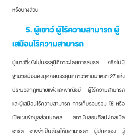
หรือบางส่วน
5. ผู้เยาว์ ผู้ไร้ความสามารถ ผู้
เสมือนไร้ความสามารถ
ผู้เยาว์ซึ่งยังไม่บรรลุนิติภาวะโดยการสมรส หรือไม่มี
ฐานะเสมือนดังบุคคลบรรลุนิติภาวะตามมาตรา 27 แห่ง
ประมวลกฎหมายแพ่งและพาณิชย์ ผู้ไร้ความสามารถ
และผู้เสมือนไร้ความสามารถ การเก็บรวบรวม ใช้ หรือ
เปิดเผยข้อมูลส่วนบุคคล สถาบันสอนศิลปะโกลเบิล
อาร์ต อาจจำเป็นต้องให้บิดามารดา ผู้ปกครอง ผู้