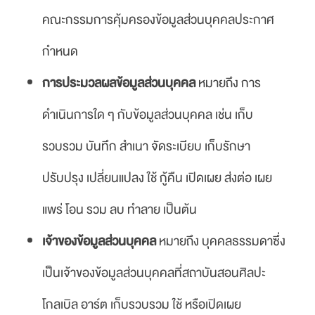
คณะกรรมการคุ้มครองข้อมูลส่วนบุคคลประกาศ
กำหนด
การประมวลผลข้อมูลส่วนบุคคล
หมายถึง การ
ดำเนินการใด ๆ กับข้อมูลส่วนบุคคล เช่น เก็บ
รวบรวม บันทึก สำเนา จัดระเบียบ เก็บรักษา
ปรับปรุง เปลี่ยนแปลง ใช้ กู้คืน เปิดเผย ส่งต่อ เผย
แพร่ โอน รวม ลบ ทำลาย เป็นต้น
เจ้าของข้อมูลส่วนบุคคล
หมายถึง บุคคลธรรมดาซึ่ง
เป็นเจ้าของข้อมูลส่วนบุคคลที่สถาบันสอนศิลปะ
โกลเบิล อาร์ต เก็บรวบรวม ใช้ หรือเปิดเผย