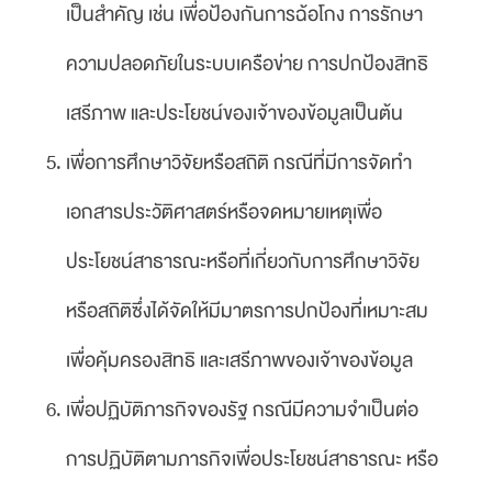
เป็นสำคัญ เช่น เพื่อป้องกันการฉ้อโกง การรักษา
ความปลอดภัยในระบบเครือข่าย การปกป้องสิทธิ
เสรีภาพ และประโยชน์ของเจ้าของข้อมูลเป็นต้น
เพื่อการศึกษาวิจัยหรือสถิติ กรณีที่มีการจัดทำ
เอกสารประวัติศาสตร์หรือจดหมายเหตุเพื่อ
ประโยชน์สาธารณะหรือที่เกี่ยวกับการศึกษาวิจัย
หรือสถิติซึ่งได้จัดให้มีมาตรการปกป้องที่เหมาะสม
เพื่อคุ้มครองสิทธิ และเสรีภาพของเจ้าของข้อมูล
เพื่อปฏิบัติภารกิจของรัฐ กรณีมีความจำเป็นต่อ
การปฏิบัติตามภารกิจเพื่อประโยชน์สาธารณะ หรือ